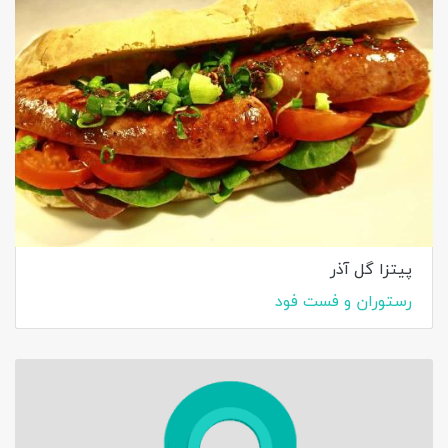
پیتزا گل آذر
رستوران و فست فود