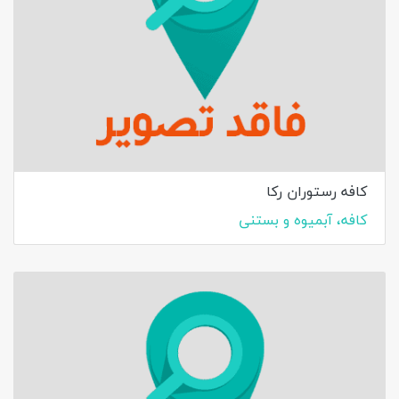
کافه رستوران رکا
کافه، آبمیوه و بستنی