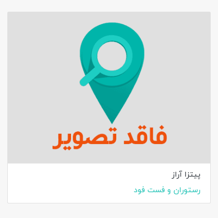
پیتزا آراز
رستوران و فست فود