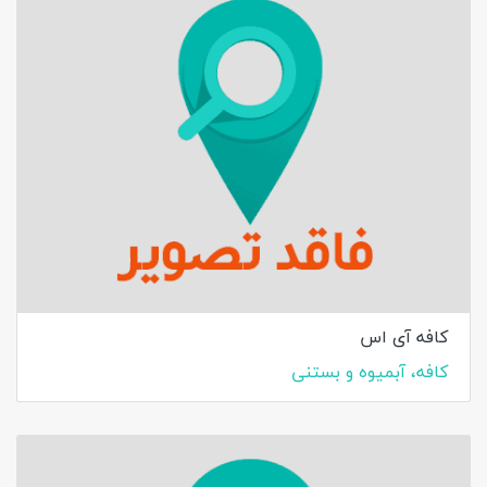
کافه آی اس
کافه، آبمیوه و بستنی