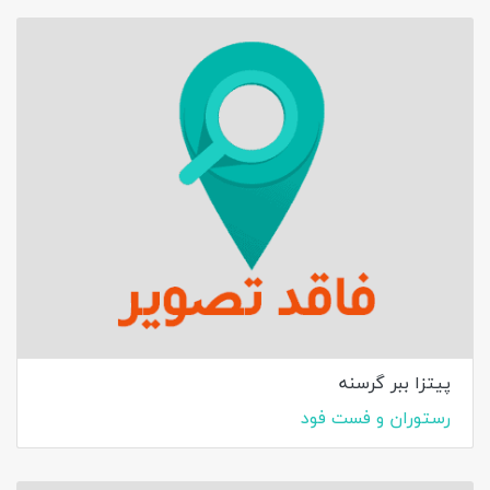
پیتزا ببر گرسنه
رستوران و فست فود