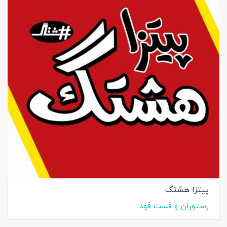
پیتزا هشتگ
رستوران و فست فود