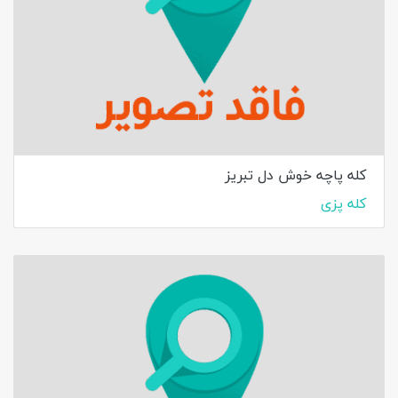
کله پاچه خوش دل تبریز
کله پزی