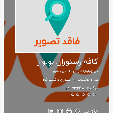
کافه رستوران بولوار
تبریز،بلوار29بهمن،جنب برج شهر
غذا و نوشیدنی
>
رستوران و فست فود
04133248220