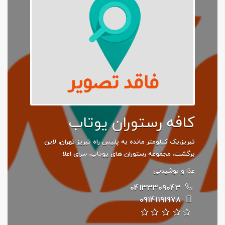
کافه رستوران یوتاب
تبریز،یک کیلومتر مانده به پلیس راه تبریز تهران، لاین
برگشت، مجموعه رستوران های یوتاب، سرای اعلا
غذا و نوشیدنی
04133309043
09141191978