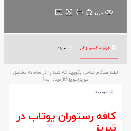
1077
جزئیات کسب و کار
نظرات
لطفا هنگام تماس بگویید که شما را در سامانه مشاغل
تبریز(تبریز118)دیده ایم!
توصیف
کافه رستوران یوتاب در
تبریز