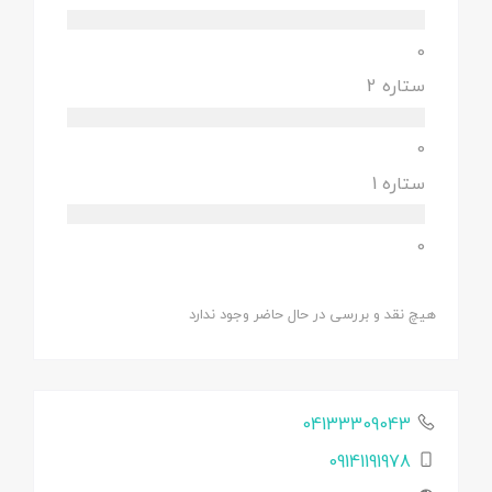
0
ستاره 2
0
ستاره 1
0
هیچ نقد و بررسی در حال حاضر وجود ندارد
04133309043
09141191978