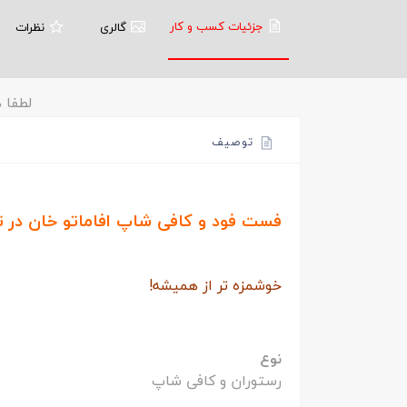
جزئیات کسب و کار
گالری
نظرات
لطفا ه
توصیف
فست فود و کافی شاپ افاماتو خان در تب
خوشمزه تر از همیشه!
نوع
رستوران و کافی شاپ