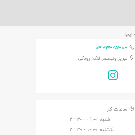
04133325387
تبریز،ولیعصر،فلکه رودکی
ساعات کار
شنبه :
09:00
- 23:30
یکشنبه :
09:00
- 23:30