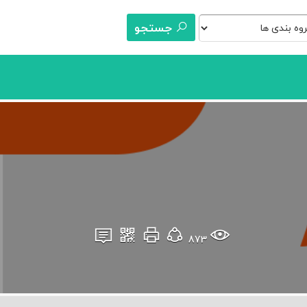
جستجو
873