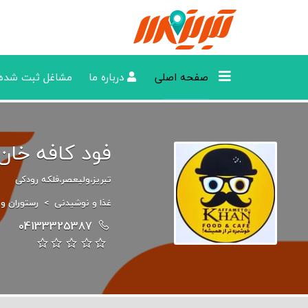
صفحه اصلی
درباره ما
مشاغل ثبت شده
فود کافه خان
تبریز،ولیعصر،فلکه رودکی
غذا و نوشیدنی
>
رستوران و
04133325387