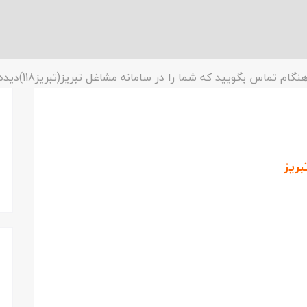
نگام تماس بگویید که شما را در سامانه مشاغل تبریز(تبریز118)دیده ایم!
ریز