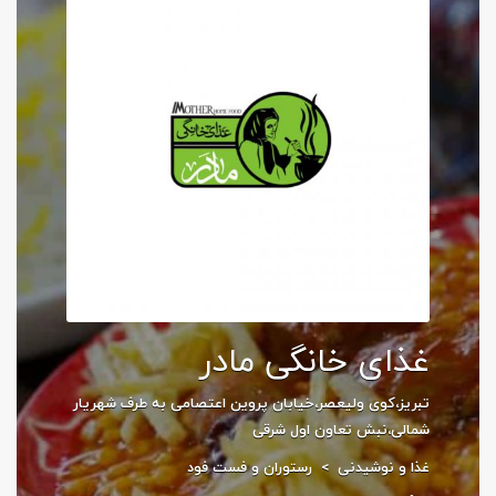
غذای خانگی مادر
تبریز،کوی ولیعصر،خیابان پروین اعتصامی به طرف شهریار
شمالی،نبش تعاون اول شرقی
غذا و نوشیدنی
>
رستوران و فست فود