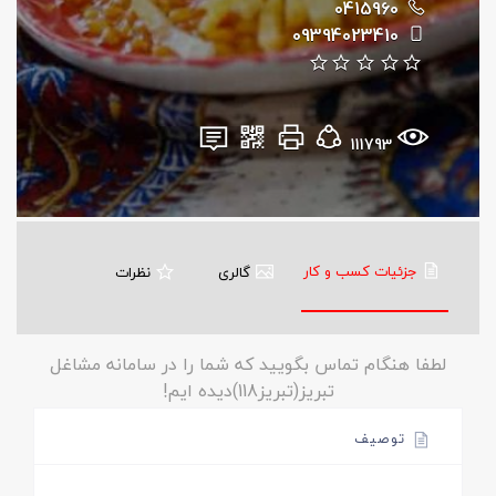
0415960
09394023410
111793
جزئیات کسب و کار
گالری
نظرات
لطفا هنگام تماس بگویید که شما را در سامانه مشاغل
تبریز(تبریز118)دیده ایم!
توصیف