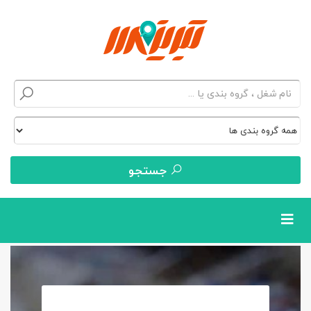
جستجو