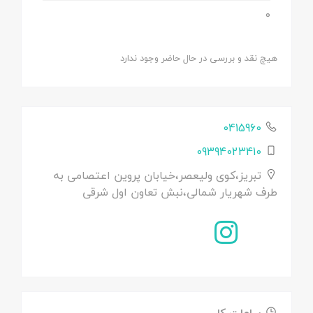
0
هیچ نقد و بررسی در حال حاضر وجود ندارد
0415960
09394023410
تبریز،کوی ولیعصر،خیابان پروین اعتصامی به
طرف شهریار شمالی،نبش تعاون اول شرقی
ساعات کار