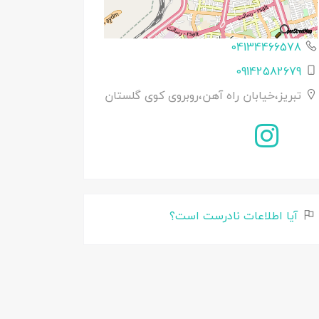
04134466578
09142582679
تبریز،خیابان راه آهن،روبروی کوی گلستان
آیا اطلاعات نادرست است؟