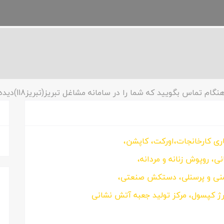
نگام تماس بگویید که شما را در سامانه مشاغل تبریز(تبریز118)دیده ایم!
ری کارخانجات،اورکت، کاپشن،
ی، روپوش زنانه و مردانه،
منی و پرسنلی، دستکش صنعتی،
ژ کپسول، مرکز تولید جعبه آتش نشانی