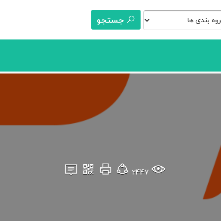
جستجو
2447