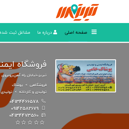
صفحه اصلی
درباره ما
مشاغل ثبت شده
فروشگاه ایمن
تبریز،خیابان راه آهن،روبروی
فروشگاهی
>
پوشاک
تولیدی و کارخانه
>
تولیدی 
04134466578
09142582679
04134473560