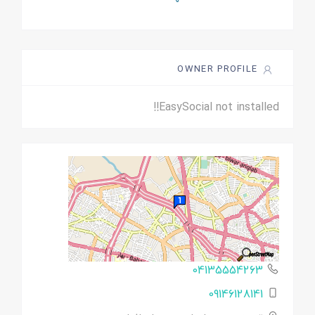
OWNER PROFILE
EasySocial not installed!!
04135554263
09146128141