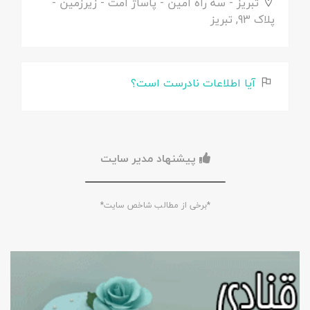
تبریز - سه راه امین - پاساژ امت - زیرزمین -
پلاک 93, تبریز
آیا اطلاعات نادرست است؟
پیشنهاد مدیر سایت
*برخی از مطالب شاخص سایت*