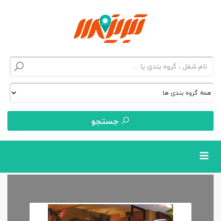
جستجو