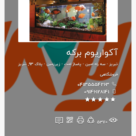
آکواریوم برکه
تبریز - سه راه امین - پاساژ امت - زیرزمین - پلاک 93, تبریز
فروشگاهی
04135554263
09146128141
5370