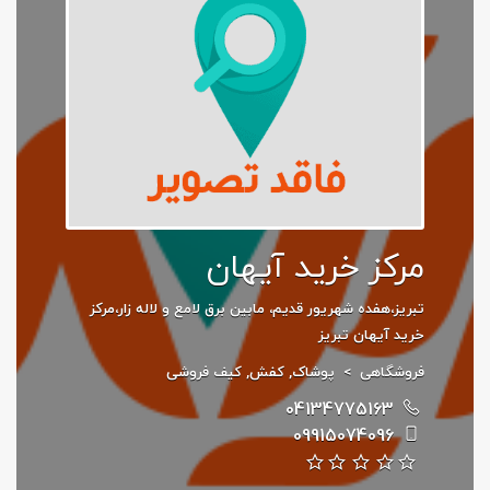
مرکز خرید آیهان
تبریز،هفده شهریور قدیم، مابین برق لامع و لاله زار،مرکز
خرید آیهان تبریز
فروشگاهی
>
پوشاک
,
کفش
,
کیف فروشی
04134775163
09915074096