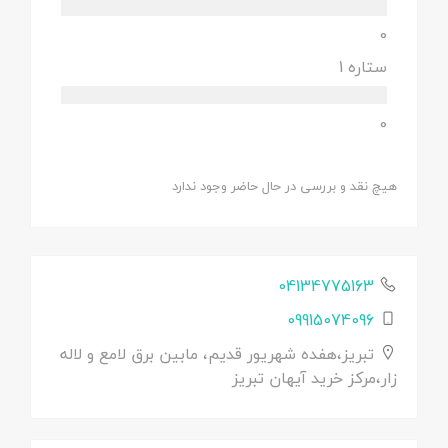
0
ستاره 1
0
هیچ نقد و بررسی در حال حاضر وجود ندارد
04134775163
09915074096
تبریز،هفده شهریور قدیم، مابین برق لامع و لاله
زار،مرکز خرید آیهان تبریز