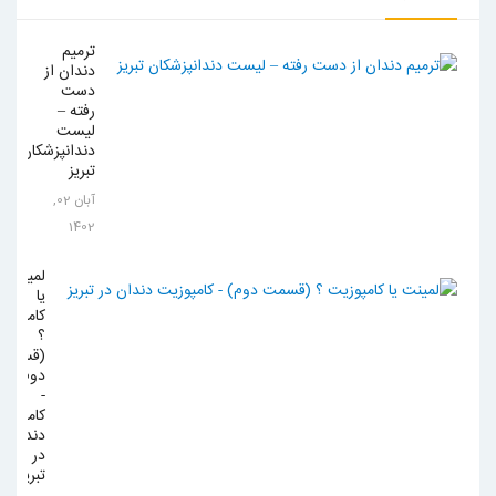
ترمیم
دندان از
دست
رفته –
لیست
دندانپزشکان
تبریز
آبان 02,
1402
لمینت
یا
کامپوزی
؟
(قسمت
دوم)
-
کامپوزی
دندان
در
تبریز