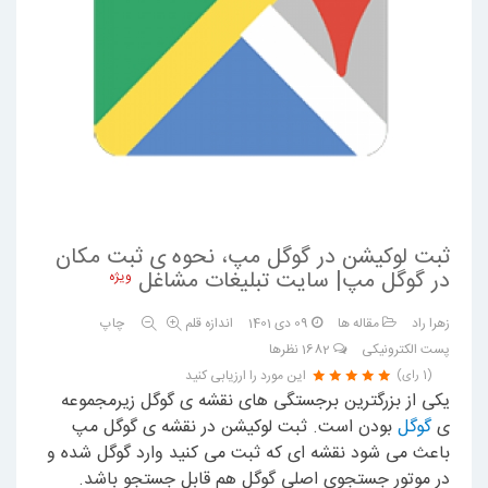
ثبت لوکیشن در گوگل مپ، نحوه ی ثبت مکان
در گوگل مپ| سایت تبلیغات مشاغل
ویژه
زهرا راد
مقاله ها
09 دی 1401
اندازه قلم
چاپ
پست الکترونیکی
1682
نظرها
این مورد را ارزیابی کنید
(1 رای)
یکی از بزرگترین برجستگی های نقشه ی گوگل زیرمجموعه
ی
گوگل
بودن است. ثبت لوکیشن در نقشه ی گوگل مپ
باعث می شود نقشه ای که ثبت می کنید وارد گوگل شده و
در موتور جستجوی اصلی گوگل هم قابل جستجو باشد.