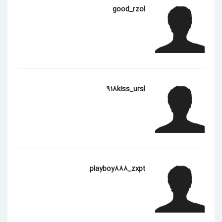
good_rzol
918kiss_ursl
playboy888_zxpt