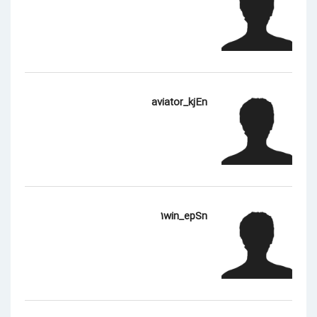
aviator_kjEn
1win_epSn