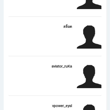
สล็อต
aviator_ruKa
vpower_eysl