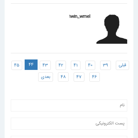
1win_wmel
44
قبلی
39
40
41
42
43
45
46
47
48
بعدی