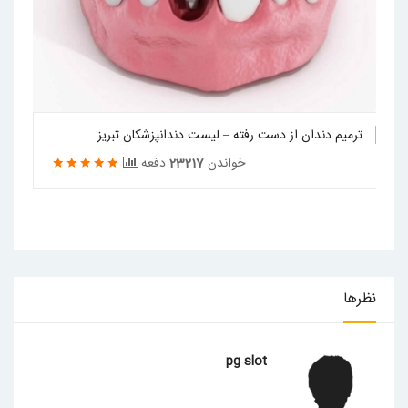
ترمیم دندان از دست رفته – لیست دندانپزشکان تبریز
خواندن
23217
دفعه
1
2
3
4
5
نظرها
pg slot