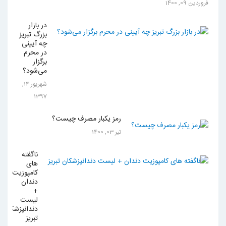
فروردين 09, 1400
در بازار
بزرگ تبریز
چه آیینی
در محرم
برگزار
می‌شود؟
شهریور 14,
1397
رمز یکبار مصرف چیست؟
تیر 03, 1400
ناگفته
های
کامپوزیت
دندان
+
لیست
دندانپزشکان
تبریز