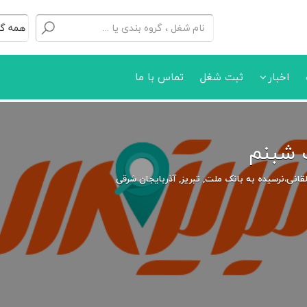
اخبار
ثبت شغل
تماس با ما
 شبنم
القانی،نرسیده به بانک ملت, تبریز, آذربایجان شرقی