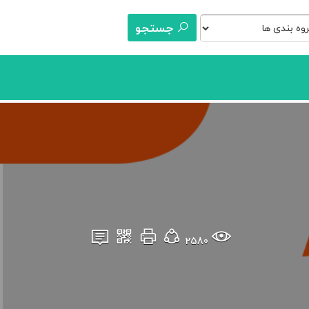
جستجو
2580