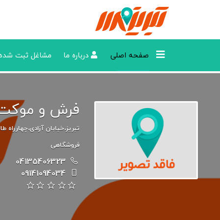
صفحه اصلی
درباره ما
مشاغل ثبت شده
فرش و موکت
تبریز،خیابان آزادی،چهارراه ط
فروشگاهی
04135406323
09141094034