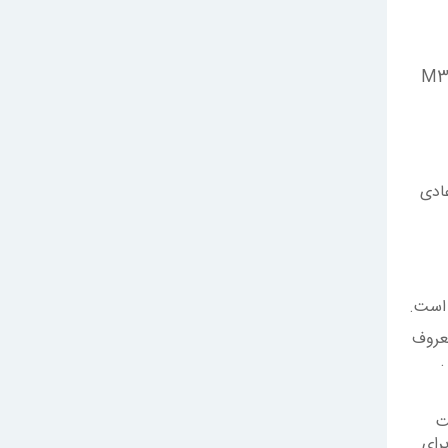
وفیل هستند. این کامپوزیت توسط شرکت M3 Espe
ادی
 است.
معروف
ت
ن برند در این زمینه هم Coltene است. برای