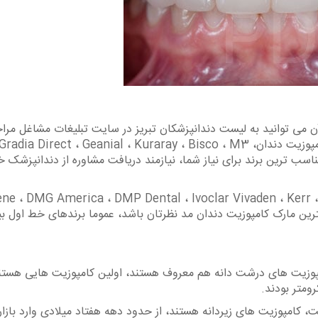
آن می توانید به لیست دندانپزشکان تبریز در سایت تبلیغات مشاغل مرا
نمایید. بهترین مارک کامپوزیت دندان بین برندهای کامپوزیت دندان، Gradia Direct ، Geanial ، Kuraray ، Bisco ، M3
تخاب مناسب ترین برند برای نیاز شما، نیازمند دریافت مشاوره از دندانپزشک 
ند e ، DMG America ، DMP Dental ، Ivoclar Vivaden ، Kerr ، Tokuyama Dental
اما اگر بهترین مارک کامپوزیت دندان مد نظرتان باشد، عموما برندهای خط اول ب
امپوزیت های درشت دانه هم معروف هستند، اولین کامپوزیت هایی هستن
 کامپوزیت های زیردانه هستند، از حدود دهه هفتاد میلادی وارد بازار