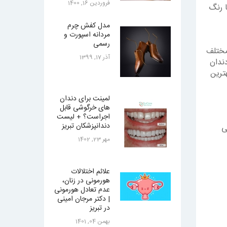
فروردين 16, 1400
ا رنگ
مدل کفش چرم
مردانه اسپورت و
رسمی
مختلف
آذر 17, 1399
ندان
ترین
لمینت برای دندان
های خرگوشی قابل
اجراست؟ + لیست
دندانپزشکان تبریز
ی
مهر 23, 1402
علائم اختلالات
هورمونی در زنان،
عدم تعادل هورمونی
| دکتر مرجان امینی
در تبریز
بهمن 04, 1401