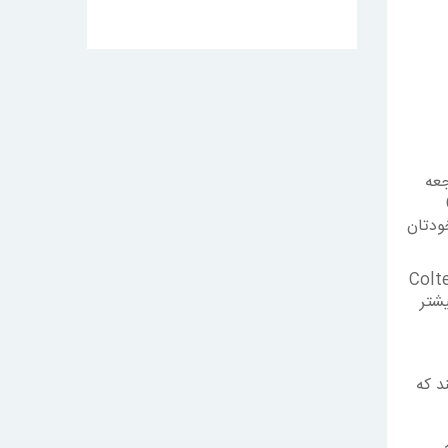
جعه
خودتان
Colten
یشتر
د که