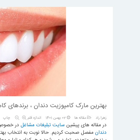
بهترین مارک کامپوزیت دندان ، برندهای کام
زهرا راد
مقاله ها
02 بهمن 1401
اندازه قلم
چاپ
1
2
3
4
5
در مقاله های پیشین
سایت تبلیغات مشاغل
در خصو
دندان
مفصل صحبت کردیم. حالا نوبت به انتخاب بهتر