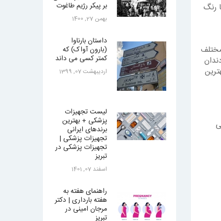
بر پیکر رژیم طاغوت
ا رنگ
بهمن 27, 1400
داستان بارناوا
مختلف
(بارون آواک) که
کمتر کسی می داند
ندان
ترین
ارديبهشت 07, 1399
لیست تجهیزات
پزشکی + بهترین
ی
برندهای ایرانی
تجهیزات پزشکی |
تجهیزات پزشکی در
تبریز
اسفند 07, 1401
راهنمای هفته به
هفته بارداری | دکتر
مرجان امینی در
تبریز