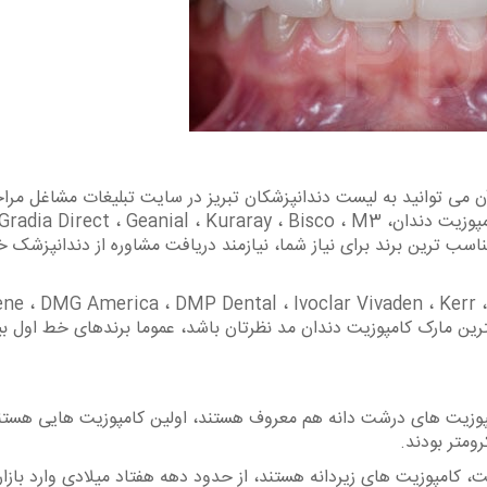
آن می توانید به لیست دندانپزشکان تبریز در سایت تبلیغات مشاغل مرا
نمایید. بهترین مارک کامپوزیت دندان بین برندهای کامپوزیت دندان، Gradia Direct ، Geanial ، Kuraray ، Bisco ، M3
تخاب مناسب ترین برند برای نیاز شما، نیازمند دریافت مشاوره از دندانپزشک 
ند e ، DMG America ، DMP Dental ، Ivoclar Vivaden ، Kerr ، Tokuyama Dental
اما اگر بهترین مارک کامپوزیت دندان مد نظرتان باشد، عموما برندهای خط اول ب
امپوزیت های درشت دانه هم معروف هستند، اولین کامپوزیت هایی هستن
 کامپوزیت های زیردانه هستند، از حدود دهه هفتاد میلادی وارد بازار