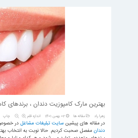
بهترین مارک کامپوزیت دندان ، برندهای کام
زهرا راد
مقاله ها
02 بهمن 1401
اندازه قلم
چاپ
1
2
3
4
5
در مقاله های پیشین
سایت تبلیغات مشاغل
در خصو
دندان
مفصل صحبت کردیم. حالا نوبت به انتخاب بهتر