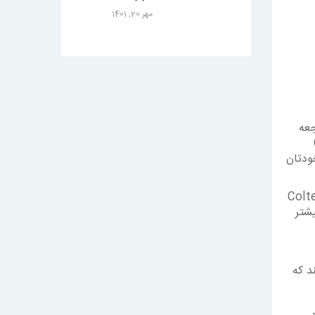
مهر 20, 1401
جعه
خودتان
Colten
یشتر
د که