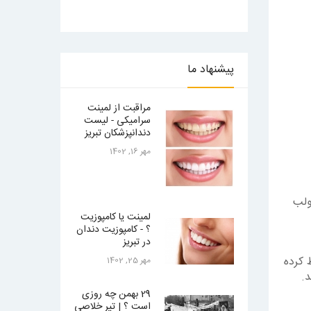
پیشنهاد
ما
مراقبت از لمینت
سرامیکی - لیست
دندانپزشکان تبریز
مهر 16, 1402
ولب
لمینت یا کامپوزیت
؟ - کامپوزیت دندان
در تبریز
 کرده
مهر 25, 1402
د.
29 بهمن چه روزی
است ؟ | تیر خلاصی