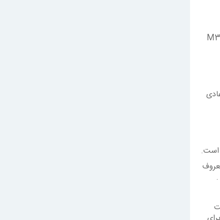
وفیل هستند. این کامپوزیت توسط شرکت M3 Espe
ادی
 است.
معروف
ت
ن برند در این زمینه هم Coltene است. برای