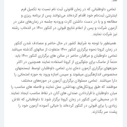
شد.
تمامی داوطلبانی که در زمان قانونی ثبت نام نسبت به تکمیل فرم
اینترنتی ثبت‌نام خود اقدام کرده‌اند می‌توانند پس از برنامه ریزی و
مطالعه و و با در دست داشتن کارت ورودبه جلسه در زمان‌های مقرر در
آزمون شرکت و پس از اعلام نتایج قبولی در کنکور ۱۴۰۰ در انتخاب رشته
نیز شرکت نمایند.
همینطور با توجه به شرایط کشور در حال حاضر و مصادف شدن کنکور
در زمان کرونا نحوه برگزاری کنکور ۱۴۰۰ متفاوت از سالهای گذشته می­باشد
تمامی داوطلبان و مراقبان حاضر در سالن های برگزاری کنکور ۱۴۰۰ باید
حتماً از ماسک برای جلوگیری از کرونا استفاده نمایند همچنین در اکثر
حوزه­های برگزاری آزمون دمای بدن تمامی داوطلبان توسط تب­سنج­های
مخصوص اندازه­گیری می­شوند و سپس اجازه ورود به حوزه امتحانی را
دارا میباشند. تمامی مسئولان برگزاری آزمون در حوزه‌های مختلف
موظفند که طبق پروتکل‌های بهداشتی عمل نمایند و فاصله­ های مناسب را
میان داوطلبان با قرار­دادن صندلی های آنان در نقاط مناسب ایجاد نمایند
تا در محیطی امن کنکور در زمان کرونا برگزار شود تا داوطلبانی که تلاش
زیادی را برای قبولی در کنکور کرده‌اند با خیالی آسوده آزمون خود را
پشت سر بگذارند.