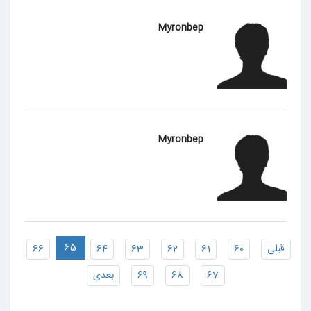
Myronbep
Myronbep
65
قبلی
60
61
62
63
64
66
67
68
69
بعدی