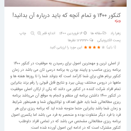
کنکور ۱۴۰۰ و تمام آنچه که باید درباره آن بدانید!
ویژه
زهرا راد
مقاله ها
16 فروردين 1400
اندازه قلم
چاپ
پست الکترونیکی
123330
نظرها
این مورد را ارزیابی کنید
(1 رای)
از اصلی ترین و مهمترین اصول برای رسیدن به موفقیت در کنکور ۱۴۰۰
برنامه ریزی مناسب و پایبند بودن به برنامه درسی تان می باشد در زمان
کنکور برنام ه­ای برای شما کارآمد است که بتواند شما را تا روز­ها هفته­ ها و
ماه­ها در دروس مختلف پیش ببرد و نتایج قابل قبولی را رقم بزند بنابراین
تمام افراد شرکت کننده در کنکور می دانند که یکی از ارکان اصلی موفقیت
در کنکور ۱۴۰۰ داشتن برنامه ای منظم و انجام به موقع آن می‌باشد برنامه
ریزی مطالعاتی شما باید طبق اهداف و توانایی­های شما و همینطور شرایط
و زمان شما باشد بنابراین حتما متوجه شده اید که برنامه ریزی برای هر
فرد با فرد دیگر متفاوت بوده و منحصر به فرد می باشد اما یکسری اصول
برنامه ریزی مطالعاتی مشخص می باشد که در تمامی افراد داوطلب
کنکور مشترک است که در ادامه این اصول آورده شده است: