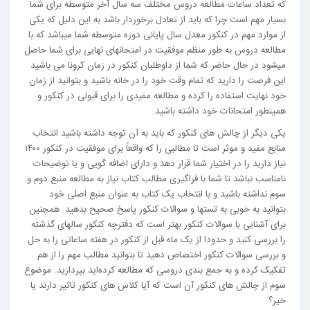
که تعداد ساعات مطالعه دروس مختلف سه سال آخر متوسطه برای شما
بسیار مهم است چرا که باید از تعادل برخوردار باشد به این دلیل که یکی
از موارد مهم در کنکور معدل سال پایانی دوره متوسطه شما می­باشد که با
مطالعه دروس به طور منظم موفقیت در امتحان­های نهایی برای شما حاصل
می­شود در حال حاضر که شما از داوطلبان کنکور در زمان کرونا می باشید
این فرصت را دارید که تمام وقت خود را در خانه باشید و بتوانید از زمان
خود نهایت استفاده را کرده و مطالعه مفیدی را برای قبولی در کنکور و
همینطور امتحانات خود داشته باشید.
یکی دیگر از چالش های کنکور که باید به آن توجه داشته باشید انتخاب
منابع مفید و موثر است تا مطالبی را که واقعاً برای موفقیت در کنکور ۱۴۰۰
نیاز دارید را در اختیار شما قرار دهد و دارای اضافه گویی و یا توضیحات
نامناسب نباشد تا شما با فراگیری مطالب کتاب نیاز به مطالعه منبع دوم و
سوم نداشته باشید و با انتخاب یک کتاب به عنوان منبع اصلی خود
بتوانید به خوبی به تستها و سوالات کنکور پاسخ صحیح بدهید. همچنین
برای آشنایی با سوالات کنکور بهتر است که دفترچه کنکور سال­های گذشته
را بررسی کنید و حدودا از یک ماه قبل از کنکور در هفته ساعاتی را به حل
و بررسی سوالات کنکور اختصاص دهید تا بتوانید مطالب مهم را از هم
تفکیک کرده و به جمع بندی دروسی که مطالعه کرده‌اید بپردازید. موضوع
سوم از چالش های کنکور آن است که آیا کلاس های کنکور تاثیر دارند یا
خیر؟