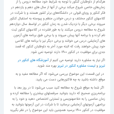
هرکدام از داوطلبان کنکور با توجه به شرایط خود مطالعه دروس را از
زمان‌های خاصی شروع می­کند برخی از آنها از سال های دهم و یازدهم در
فکر کنکور و رویای قبولی در دانشگاه‌های برتر کشور هستند و با شرکت در
کلاس­های کنکور مختلف و درس خواندن منظم و پیوسته به استقبال کنکور
می­روند برخی دیگر با نزدیک شدن به زمان کنکور در اواسط سال دوازدهم
شروع به مطالعه دروس می­کنند یا به طور فشرده در کلاس­های کنکور ثبت
نام کرده و با برنامه آنها پیش می­روند و یا برخی طبق برنامه­ های آزمون
های آزمایشی درس می خوانند و برخی دیگر نیز با برنامه­ های کلاسی
خود پیش خواهند رفت که البته مورد آخر به داوطلبان کنکور که قصد
جدی برای موفقیت در کنکور ۱۴۰۰ دارند توصیه نمی شود.
اگر نیاز به مشاوره دارید توصیه می کنیم از
آموزشگاه های کنکور در
تبریز
و
لیست مشاوره کنکور در تبریز
بهره مند شوید.
در این قسمت این موضوع بررسی می‌شود که اگر مطالعه مفید و به
موقع داشته باشید به چه فاکتورهایی دست می یابید:
اگر شما به موقع شروع به مطالعه کنید سبب می‌شود تا در روز بعد با
برنامه‌ریزی صحیح که دارید بتوانید سرفصل­های بیشتری را مطالعه کرده و
زمان مناسبی را به خلاصه­نویسی و تست­زنی اختصاص دهید و خود را به
برنامه­ی آزمون­های آزمایشی برسانید تا با شرکت در این آزمون­ها بتوانید به
موفقیت در کنکور ۱۴۰۰ برسید همچنین باید این موضوع را در نظر بگیرید