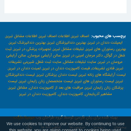
برچسب های محبوب:
اصناف تبریز,
اطلاعات اصناف تبریز,
اطلاعات مشاغل تبریز,
ایمپلنت دندان در تبریز,
بهترین دندانپزشکان تبریز,
بهترین دندانپزشک تبریز,
بهترین رستوران های تبریز,
تبلیغات مشاغل تبریز,
تجهیزات پزشکی در تبریز,
ثبت
شغل در گوگل,
دکتر مرجان امینی در تبریز,
سالن آرایشی عروسان,
سالن آرایشی
عروسان در تبریز,
سایت تبلیغات مشاغل,
سایت ثبت شغل,
شیرینی تشریفات
تبریز,
قنادی تشریفات,
قیمت کامپوزیت دندان در تبریز,
لمینت دندان در تبریز,
لیست آرایشگاه های زنانه تبریز,
لیست دندان پزشکان تبریز,
لیست دندانپزشکان
تبریز,
لیست رستوران های تبریز,
لیست متخصصان زنان زایمان تبریز,
لیست
پزشکان زنان زایمان تبریز,
مراقبت های بعد از کامپوزیت دندان,
مشاغل تبریز,
مشاهیر آذربایجان,
کامپوزیت دندان,
کامپوزیت دندان در تبریز
بهینه شده برای زبان فارسی توسط گروه طراحان وب
جومینا مارکت
We use cookies to improve our website. By continuing to use
پیشخوان
درباره ما
سرویس ها
گواهی نامه ها
بلاگ
this website, you are giving consent to cookies being used.