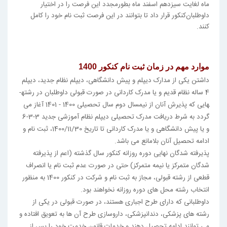
ماه لغایت سیزدهم اسفند ماه بطورمجدد این فرصت را در اختیار
داوطلبان‌کنکور قرار داد تا بتوانند در این فرصت ثبت نام خود را کامل
کنند.
موارد مهم در زمان ثبت نام کنکور 1400
داشتن یکی از مدارک دیپلم و پیش دانشگاهی، دیپلم نظام جدید، دیپلم
4 ساله نظام قدیم و یا مدرک کاردانی در صورت قبولی داوطلبان در رشته­
هایی كه پذيرش آنان از نيمسال دوم سال تحصيلی 1400 - 1401 آغاز می
گردد به شرط دريافت مدرک تحصيلی ديپلم نظام آموزشی جديد 3-3-6
و يا پيش دانشگاهی و يا مدرک كاردانی تا تاريخ 1400/11/30، ثبت نام و
ادامه تحصيل آنان بلامانع می باشد.
پذيرفته شدگان نهايی دوره روزانه کنکور سال گذشته (اعم از پذیرفته
شدگان متمرکز یا نیمه متمرکز) حتی در صورت عدم ثبت نام یا انصراف
قطعی از رشته قبولی، مجاز به ثبت نام و شرکت در کنکور 1400 به منظور
انتخاب رشته محل های دوره روزانه نخواهند بود.
داوطلبانی که دارای طرح اجباری هستند، در صورت قبولی در یکی از
رشته های پزشکی، دندانپزشکی، داروسازی طرح آن ها به تعویق افتاده و
می توانند ادامه تحصیل دهند و خدمات قانون خدمت خود را پس از