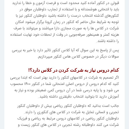
قبولی در کنکور آماده کنید محدود است و فرصت آزمون و خطا را ندارید
باید با انتخابی هوشمندانه و با استفاده از تجارب داوطلبان موفق در
کنکور­های گذشته انتخاب درست را داشته باشید داوطلبان کنکور نیز با
توجه به شرایط حال حاضر که کنکور در زمان کرونا برگزار میشود امکان
شرکت در کلاس ها را به صورت مجازی دارا می­باشند و می­توانند با صرف
هزینه کمتر و همینطور صرفه‌جویی در وقت از لحظات خود نهایت استفاده
را داشته باشند.
پس از پاسخ به این سوال که آیا کلاس کنکور تاثیر دارد یا خیر به بررسی
سوالات دیگر در خصوص کلاس هاس کنکور میپردازیم.
کدام دروس نیاز به شرکت کردن در کلاس دارد؟!
اگر تصمیم به شرکت در کلاسهای کنکور را دارید بهتر است که ابتدا بررسی
کنید که کدام دروس از دروس اصلی امتحانی شما در کنکور ۱۴۰۰ محسوب
می شود و یا پایه درسی شما در آن دروس کمی ضعیف­تر بوده و نیاز به
آموزش دارید تا بتوانید انتخاب دقیق­تری داشته باشید.
جالب است بدانید که داوطلبان کنکور ریاضی بیش از داوطلبان کنکور
تجربی و انسانی تمایل به شرکت در کلاس های کنکوری را دارند.
داوطلبان کنکور ریاضی در کلاسهای دروس مرتبط به ریاضی و فیزیک
شرکت می کنند داوطلبانه رشته تجربی در کلاس های کنکور زیست و