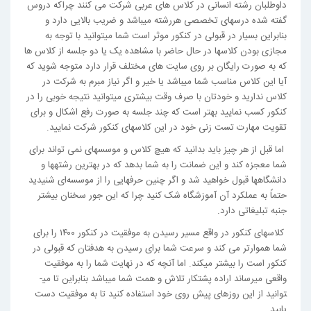
داوطلبان رشته انسانی در کلاس های عربی شرکت می کنند چراکه دروس
گفته شده درس­های تخصصی هررشته می­باشد و ضریب بالایی دارد و
بنابراین بسیار در قبولی در کنکور موثر است شما می­توانید با توجه به
مجازی بودن کلاس­ها در حال حاضر با مشاهده یک یا دو جلسه از کلاس ها
که به صورت رایگان بر روی سایت های مختلف قرار دارد متوجه شوید که
آیا این کلاس مناسب شما می­باشد یا خیر و اگر نیاز مبرم به شرکت در
کلاس ندارید و خودتان با صرف وقت بیشتری می­توانید نتیجه خوبی را در
کنکور کسب نمایید بهتر است که چند جلسه به صورت رفع اشکال و برای
تقویت مهارت تست زنی خود در این کلاس­های کنکور شرکت نمایید.
اما قبل از هر چیز باید بدانید که هیچ کلاس و موسسه­ای نمی تواند برای
شما معجزه کند و این ضمانت را به شما بدهد که در بهترین رشته­ها و
دانشگاه­ها قبول خواهید شد و اگر چنین حرفهایی را از موسسه‌ای شنیدید
حتماً به عملکرد آن آموزشگاه شک کنید چرا که این جور سخنان بیشتر
جنبه تبلیغاتی دارد.
کلاس­های کنکور در واقع مسیر رسیدن به موفقیت در کنکور ۱۴۰۰ را برای
شما هموارتر می کند و سرعت شما برای رسیدن به هدفتان که قبولی در
کنکور است را بیشتر می­کند. اما آنچه که در نهایت شما را به موفقیت
واقعی می­رساند اراده پشتکار تلاش و همت شما می­باشد بنابراین تا می­
توانید از این روزهای پیش روی خود استفاده کنید تا به موفقیت دست
یابید.